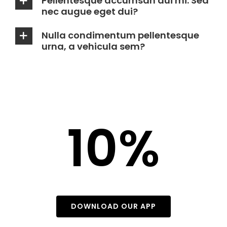
Pellentesque accumsan dui mi. Sed
nec augue eget dui?
Nulla condimentum pellentesque
urna, a vehicula sem?
Book online now &
SAVE
10%
On Your Ride
DOWNLOAD OUR APP