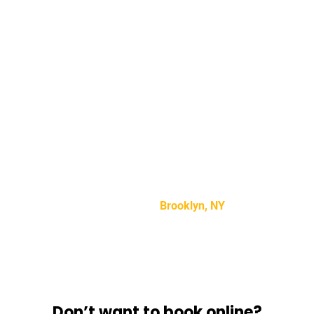
Testimonials
“Lorem ipsum dolor sit amet, consectetur adipiscing
elit, sed do eiusmod tempor incididunt ut labore et
dolore magna aliqua.”
Mike Smith –
Brooklyn, NY
Don’t want to book online?